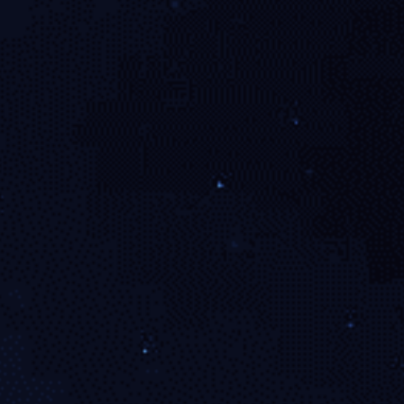
曼联在阿莫林执教下表现平平卡里