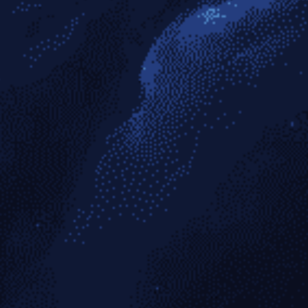
教练组都期望看到更多来自于青年才俊的新鲜血液，他们乐于助
坚实基础。
争取上场机会”这一话题，不仅关乎个人职业生涯发展的抉择，也
们并未削弱齿轮般坚定向前走去的决心，以及对于成功渴望的不
坚持，加之俱乐部给予支持与培养，齐尔克泽将逐步实现自身价
圈共同奋进的一部分，更值得我们期待！