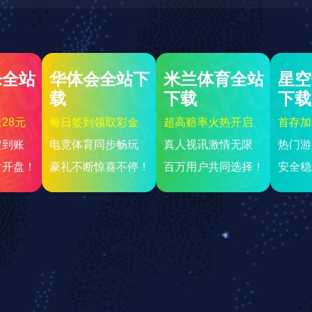
。他相信自己具备足够的技术和潜力来适应英超这一高水平赛事
提升，力求在比赛中能够有更好的表现。
性。对于一名年轻球员而言，身处这样一个历史悠久、资源丰富
此，他不愿意轻言离开，而是希望通过不断奋斗实现自己的梦想
定的发展历程。在初期，由于战术体系及其他球员竞争激烈，他
训练，希望能抓住每一次机会。
齐尔克泽需要不断提升自己的实力。他参与队内友谊赛和训练营
解到如何更好地融入球队战术，从而提升表现。
观态度。他相信只要持续努力，总有一天会迎来属于自己的时刻
的氛围。