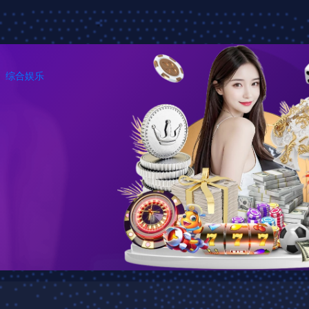
App下载
关于我们
体育热讯
网
APP与网页版入口｜畅享全球
面覆盖足球、篮球、电竞等项目的赛事资讯与数据内
赛，聚焦热门体育内容， 助您轻松获取赛事动态
手机App
网页版