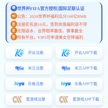
网络，保障在不同网络环境下依旧稳定可用。
安全是基础保障。我们引入多重加密机制、AI 风控体
系与实时监测模块，自动识别潜在异常操作，保护用
户数据与平台系统稳定。 所有信息传输均通过银行级
加密协议处理，确保每一次使用都安全可靠。
在服务方面，芒果体育唯一官网 设有 24 小时客服中
心，提供多语言即时响应。 同时平台构建智能化数据
处理系统，实现快速响应与高效反馈，让用户在赛事
期间享受流畅操作体验。
全终端兼容接入
不论是手机、平板还是电脑，芒果体育(中国)官
方网站-登录入口 可自动适配设备，实现多端同
步使用，无需额外安装，即开即用。