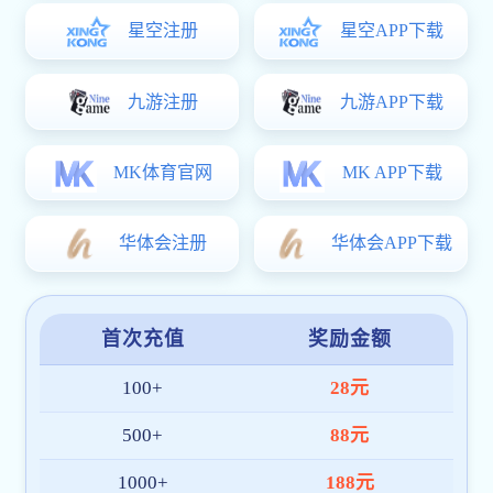
本地化语言与支付
支持多语言切换与主流本地结算方式，平台覆盖
英语、中文、马来语等界面选项，满足不同地区
用户需求，使用更便捷。
用户真实心声
来自全国各地的真实反馈，见证我们服务的每一步进步。
“完全出乎意料的好”
“设计感和操作都很